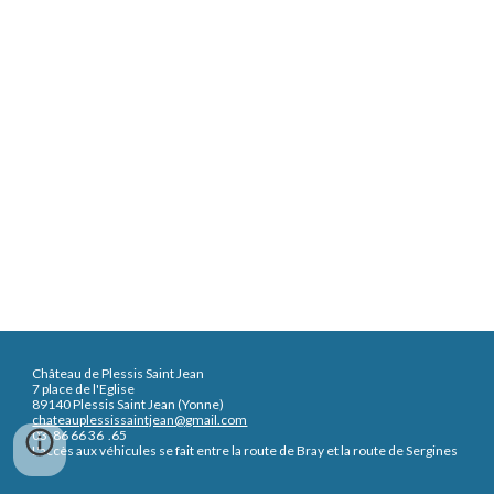
Château de Plessis Saint Jean
7 place de l'Eglise
89140 Plessis Saint Jean (Yonne)
chateauplessissaintjean@gmail.com
0
3
.
86 66 36 .65
L'accès aux véhicules se fait entre la route de Bray et la route de Sergines