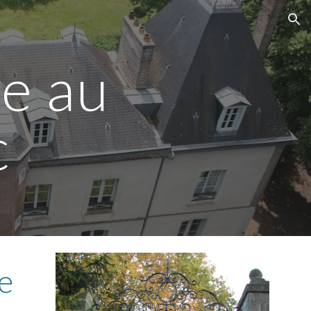
ion
e au
c
e