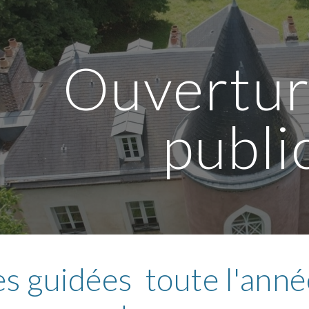
ip to main content
Skip to navigat
Ouvertur
publi
es guidées toute l'anné